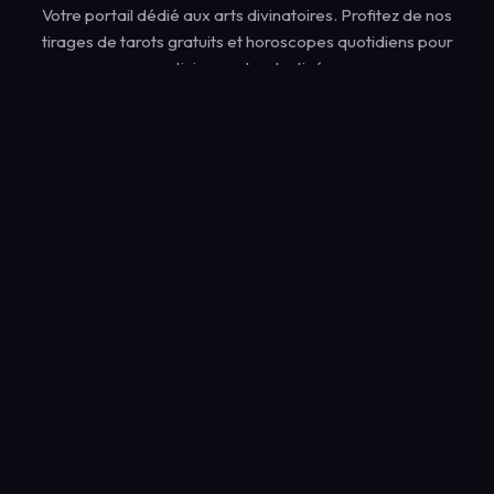
Votre portail dédié aux arts divinatoires. Profitez de nos
tirages de tarots gratuits et horoscopes quotidiens pour
anticiper votre destinée.
Navigation Rapide
Tirages de Tarots Gratuits
Horoscope du Jour
Dictionnaire des Rêves
Heures Miroirs
Voyance par Tchat
Voyance par Téléphone
Voyance Gratuite