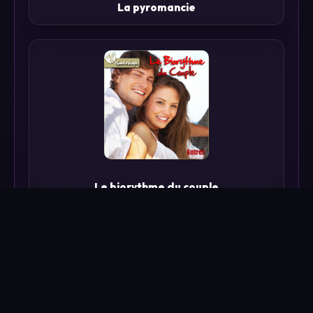
La pyromancie
Le biorythme du couple