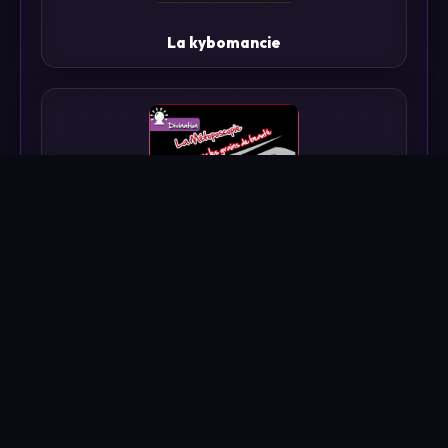
La kybomancie
La métoposcopie